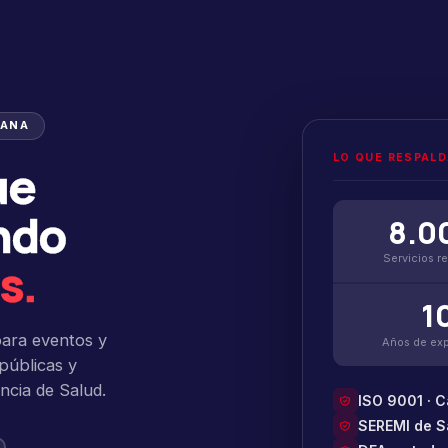
TANA
LO QUE RESPAL
ue
ndo
8.0
Servicios r
s.
1
para eventos y
Años de exp
públicas y
ncia de Salud.
ISO 9001 · C
SEREMI de S