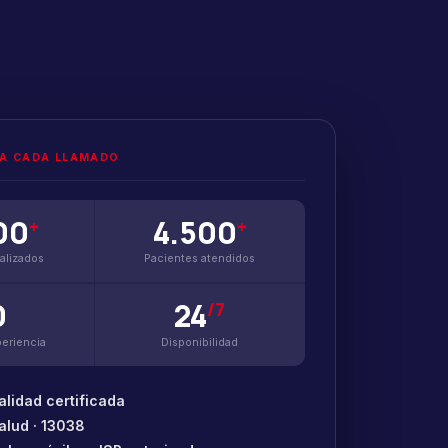
DA CADA LLAMADO
00
4.500
+
+
ealizados
Pacientes atendidos
0
24
/7
eriencia
Disponibilidad
alidad certificada
alud · 13038